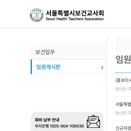
보건업무
임
임원게시판
(홍보이사
| 2
황신영
서울특별
| 2
황신영
신규저경